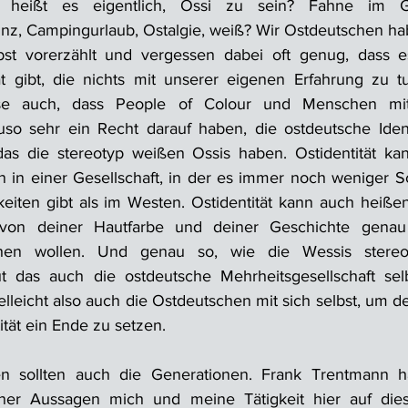
 heißt es eigentlich, Ossi zu sein? Fahne im Ga
vinz, Campingurlaub, Ostalgie, weiß? Wir Ostdeutschen hab
bst vorerzählt und vergessen dabei oft genug, dass 
tät gibt, die nichts mit unserer eigenen Erfahrung zu 
ise auch, dass People of Colour und Menschen mit 
so sehr ein Recht darauf haben, die ostdeutsche Identi
as die stereotyp weißen Ossis haben. Ostidentität kan
n in einer Gesellschaft, in der es immer noch weniger 
iten gibt als im Westen. Ostidentität kann auch heißen,
 von deiner Hautfarbe und deiner Geschichte genau d
hen wollen. Und genau so, wie die Wessis stereoty
ut das auch die ostdeutsche Mehrheitsgesellschaft selb
lleicht also auch die Ostdeutschen mit sich selbst, um d
ät ein Ende zu setzen.
en sollten auch die Generationen. Frank Trentmann h
iner Aussagen mich und meine Tätigkeit hier auf dies