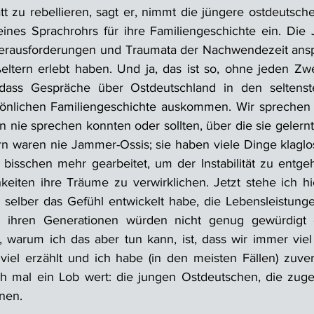
t zu rebellieren, sagt er, nimmt die jüngere ostdeutsche
eines Sprachrohrs für ihre Familiengeschichte ein. Die 
 Herausforderungen und Traumata der Nachwendezeit ansp
eltern erlebt haben. Und ja, das ist so, ohne jeden Zweif
dass Gespräche über Ostdeutschland in den seltenst
önlichen Familiengeschichte auskommen. Wir sprechen ü
n nie sprechen konnten oder sollten, über die sie gelernt
rn waren nie Jammer-Ossis; sie haben viele Dinge klagl
bisschen mehr gearbeitet, um der Instabilität zu entge
eiten ihre Träume zu verwirklichen. Jetzt stehe ich hi
h selber das Gefühl entwickelt habe, die Lebensleistunge
 ihren Generationen würden nicht genug gewürdigt o
 warum ich das aber tun kann, ist, dass wir immer viel
iel erzählt und ich habe (in den meisten Fällen) zuverl
uch mal ein Lob wert: die jungen Ostdeutschen, die zug
nnen.