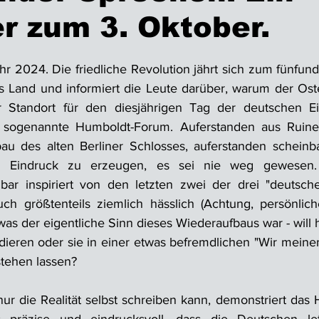
r zum 3. Oktober.
r 2024. Die friedliche Revolution jährt sich zum fünfund
s Land und informiert die Leute darüber, warum der Ost
r Standort für den diesjährigen Tag der deutschen Einh
sogenannte Humboldt-Forum. Auferstanden aus Ruinen 
u des alten Berliner Schlosses, auferstanden scheinbar
Eindruck zu erzeugen, es sei nie weg gewesen. 
nbar inspiriert von den letzten zwei der drei "deutsch
h größtenteils ziemlich hässlich (Achtung, persönliche
 was der eigentliche Sinn dieses Wiederaufbaus war - will h
ieren oder sie in einer etwas befremdlichen "Wir meinen 
stehen lassen? 
 nur die Realität selbst schreiben kann, demonstriert da