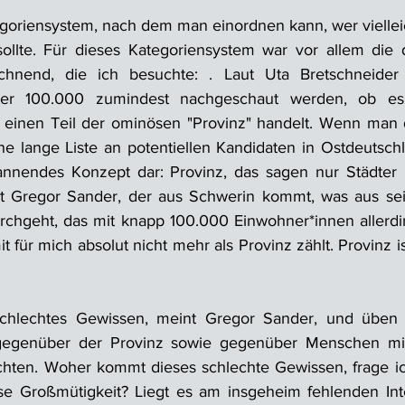
egoriensystem, nach dem man einordnen kann, wer viellei
llte. Für dieses Kategoriensystem war vor allem die dr
ichnend, die ich besuchte: . Laut Uta Bretschneider
ter 100.000 zumindest nachgeschaut werden, ob es
 einen Teil der ominösen "Provinz" handelt. Wenn man d
ne lange Liste an potentiellen Kandidaten in Ostdeutschla
spannendes Konzept dar: Provinz, das sagen nur Städter
t Gregor Sander, der aus Schwerin kommt, was aus sein
urchgeht, das mit knapp 100.000 Einwohner*innen allerdin
t für mich absolut nicht mehr als Provinz zählt. Provinz i
 schlechtes Gewissen, meint Gregor Sander, und üben
egenüber der Provinz sowie gegenüber Menschen mit "
chten. Woher kommt dieses schlechte Gewissen, frage i
se Großmütigkeit? Liegt es am insgeheim fehlenden Inte