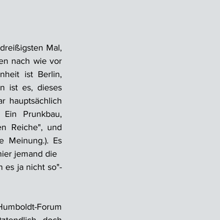
dreißigsten Mal, 
en nach wie vor 
eit ist Berlin, 
ist es, dieses 
 hauptsächlich 
Ein Prunkbau, 
en Reiche", und 
 Meinung.). Es 
ier jemand die 

es ja nicht so"-
s Humboldt-Forum 