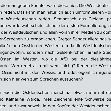
 die man geben könnte, wäre diese hier: Die Westdeutsch
n reden. Das kann man natürlich auch umformulieren - d
en Westdeutschen reden. Semantisch das Gleiche, pr
nn würde wahrscheinlich nur der ersten Formulierung zu
t der Westdeutschen und allen voran ihrer Medien zu domin
r-Sprechen zu ermöglichen. Gregor Sander allerdings sc
lke" einen Ossi in den Westen, um da die Westdeutschen 
irgendwohin, sondern nach Gelsenkirchen, ärmste Stadt
sten im Westen, wo die AfD bei der diesjährige
wurde. Wer redet also mit wem (nicht)? Reden die Westm
 Ossis nicht mit den Wessis, und redet eigentlich irgen
n sich hier wen zum Sprechen aussuchen?
aber auch die Ostdeutschen manchmal etwas mehr mit de
, so Katharina Warda, ihres Zeichens eine Schwarze ost
ogen, und zwar sowohl in den Köpfen der Westdeutschen a