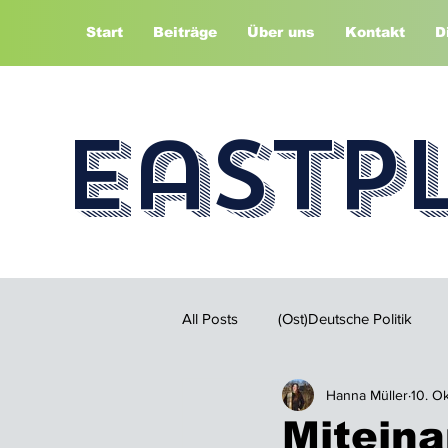
Start
Beiträge
Über uns
Kontakt
D
Eastp
All Posts
(Ost)Deutsche Politik
Hanna Müller
10. O
Miteina