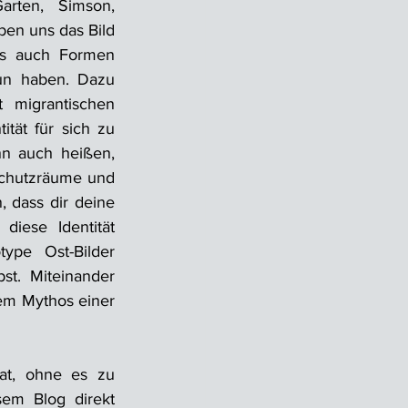
rten, Simson, 
en uns das Bild 
es auch Formen 
tun haben. Dazu 
migrantischen 
tät für sich zu 
n auch heißen, 
Schutzräume und 
 dass dir deine 
iese Identität 
pe Ost-Bilder 
st. Miteinander 
em Mythos einer 
at, ohne es zu 
em Blog direkt 