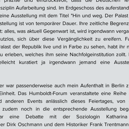
s präzise und eindrucksvoll, dass die Deutschen let
isziplin Aufarbeitung sind. Im Erdgeschoss des aufersta
 eine Ausstellung mit dem Titel "Hin und weg. Der Palast 
ellung ist von temporärer Dauer. Ihre zeitliche Begrenzth
: alles, was aktuell Gegenwart ist, wird irgendwann vergan
utzlos, sich über diese Vergänglichkeit zu ereifern. Fal
alast der Republik live und in Farbe zu sehen, habt ihr 
u erleben, welches ihm seine Nachfolgeinstitution zollt.
elleicht kuratiert ja irgendwann jemand eine Ausste
r war passenderweise auch mein Aufenthalt in Berlin zu
inheit. Das Humboldt-Forum veranstaltete eine Reihe 
 anderen Events anlässlich dieses Feiertages, von 
zudem noch in die entsprechende Ausstellung begab
war eine Debatte mit der Soziologin Katharin
ftler Dirk Oschmann und dem Historiker Frank Trentmann