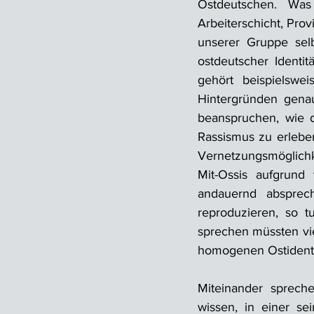
Ostdeutschen. Was
Arbeiterschicht, Pro
unserer Gruppe sel
ostdeutscher Identi
gehört beispielswe
Hintergründen genau
beanspruchen, wie d
Rassismus zu erlebe
Vernetzungsmöglichke
Mit-Ossis aufgrund
andauernd absprec
reproduzieren, so t
sprechen müssten vie
homogenen Ostidentit
Miteinander sprech
wissen, in einer se