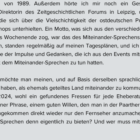
 von 1989. Außerdem hörte ich mir noch ein Ges
Direktorin des Zeitgeschichtlichen Forums in Leipzig,
ie sich über die Vielschichtigkeit der ostdeutschen Pr
ps unterhielten. Ein Motto, was sich aus den verschied
es Wochenende zog, war das des Miteinander-Sprechens.
n, standen regelmäßig auf meinen Tagesplänen, und ich 
le der Impulse und Gedanken, die ich aus den Events mi
t dem Miteinander-Sprechen zu tun hatten.
 möchte man meinen, und auf Basis derselben sprachlic
t haben, als ehemals geteiltes Land miteinander zu kommun
2024, wohl ein gefundenes Fressen für jede Eheberat
er Phrase, einem guten Willen, den man in der Paarther
ngekommen direkt wieder nur den Fernseher anzumachen
-Sprechen denn eigentlich zu bieten? Und wer muss mit 