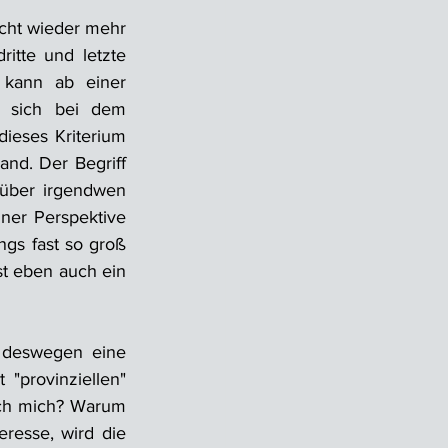
cht wieder mehr 
itte und letzte 
 kann ab einer 
 sich bei dem 
ieses Kriterium 
nd. Der Begriff 
 über irgendwen 
er Perspektive 
gs fast so groß 
st eben auch ein 
 deswegen eine 
provinziellen" 
ch mich? Warum 
resse, wird die 