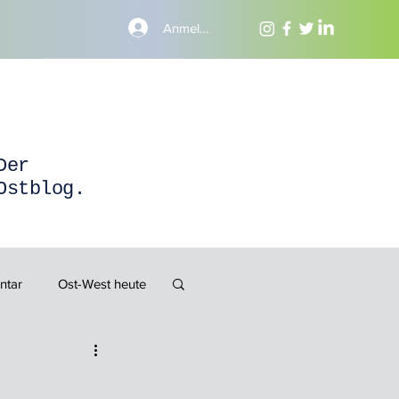
Anmelden
Der
Ostblog.
ntar
Ost-West heute