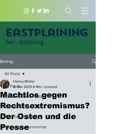
Eastplaining
Der Ostblog.
Beitrag
All Posts
Hanna Müller
All Posts
8. Mai 2025
6 Min. Lesezeit
Machtlos gegen
(Ost)Deutsche Politik
Rechtsextremismus?
Aufarbeitung & DDR
Der Osten und die
Kulturland Osten
Presse
Meinung & Kommentar